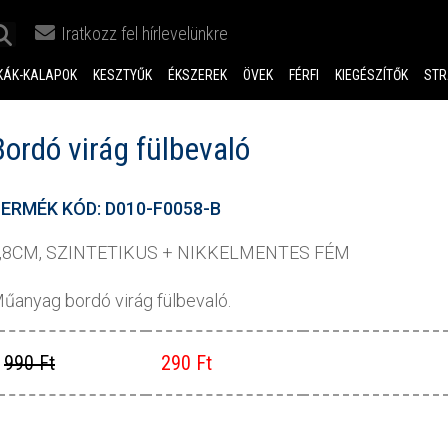
Iratkozz fel hírlevelünkre
KÁK-KALAPOK
KESZTYŰK
ÉKSZEREK
ÖVEK
FÉRFI
KIEGÉSZÍTŐK
STR
Bordó virág fülbevaló
ERMÉK KÓD: D010-F0058-B
,8CM, SZINTETIKUS + NIKKELMENTES FÉM
űanyag bordó virág fülbevaló.
990 Ft
290 Ft