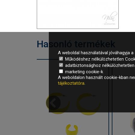
Hasonló termékek
A weboldal használatával jóváhagyja a 
Működéshez nélkülözhetetlen Cook
adatbiztonsághoz nélkülözhetetlen é
marketing cookie-k
A weboldalon használt cookie-kban nem
tájékoztatóra
.