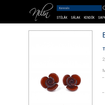
STÓLÁK
SÁLAK
KENDŐK
SAP
T
2
M