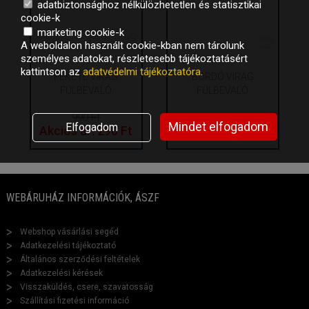
adatbiztonsághoz nélkülözhetetlen és statisztikai
cookie-k
marketing cookie-k
A weboldalon használt cookie-kban nem tárolunk
személyes adatokat, részletesebb tájékoztatásért
kattintson az
adatvédelmi tájékoztatóra
.
FEKETE VIRÁG
BORDÓ VIRÁG
FÜLBEVALÓ
FÜLBEVALÓ
990 Ft
990 Ft
Mindet elfogadom
Elfogadom
Akciós ár: 290 Ft
Akciós ár: 290 Ft
WEBÁRUHÁZ INFORMÁCIÓK, ÁSZF
Webshop vásárlási segéd
Adatkezelési tájékoztató
Általános szerződési feltételek
Adatkezelési kérések
Visszaküldés, csere, szavatosság
Szállítási fizetési információ