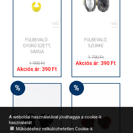
FÜLBEVALÓ-
FÜLBEVALÓ,
GYŰRŰ SZETT,
SZÜRKE
SÁRGA
1 790 Ft
Akciós ár: 390 Ft
1 990 Ft
Akciós ár: 390 Ft
%
%
A weboldal használatával jóváhagyja a cookie-k
használatát.
Működéshez nélkülözhetetlen Cookie-k