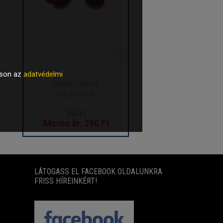
tson az
adatvédelmi
BORDÓ VIRÁG
FÜLBEVALÓ
990 Ft
Akciós ár: 290 Ft
LÁTOGASS EL FACEBOOK OLDALUNKRA
FRISS HÍREINKÉRT!