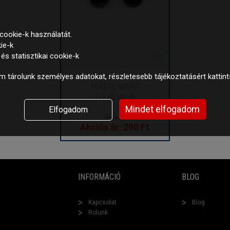
cookie-k használatát.
ie-k
s statisztikai cookie-k
 tárolunk személyes adatokat, részletesebb tájékoztatásért kattin
FEKETE VIRÁG
FÜLBEVALÓ
Mindet elfogadom
Elfogadom
990 Ft
Akciós ár: 290 Ft
INFORMÁCIÓ
BLOG
Kapcsolat
Blog
Rólunk