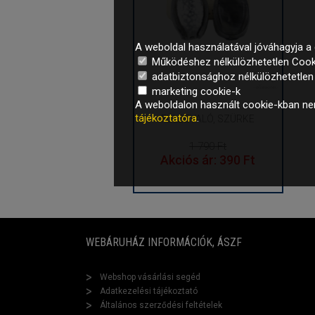
A weboldal használatával jóváhagyja a 
Működéshez nélkülözhetetlen Cook
adatbiztonsághoz nélkülözhetetlen é
marketing cookie-k
A weboldalon használt cookie-kban nem
tájékoztatóra
.
FÜLBEVALÓ, SZÜRKE
1 790 Ft
Akciós ár: 390 Ft
WEBÁRUHÁZ INFORMÁCIÓK, ÁSZF
Webshop vásárlási segéd
Adatkezelési tájékoztató
Általános szerződési feltételek