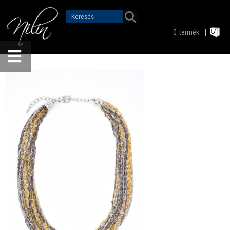
0
termék