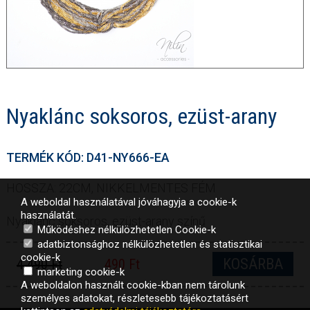
Nyaklánc soksoros, ezüst-arany
TERMÉK KÓD: D41-NY666-EA
HOSSZA: 22CM, NIKKELMENTES FÉM
A weboldal használatával jóváhagyja a cookie-k
használatát.
Nyaklánc soksoros, ezüst-arany színű
Működéshez nélkülözhetetlen Cookie-k
adatbiztonsághoz nélkülözhetetlen és statisztikai
cookie-k
KOSÁRBA
4 490 Ft
490 Ft
marketing cookie-k
A weboldalon használt cookie-kban nem tárolunk
személyes adatokat, részletesebb tájékoztatásért