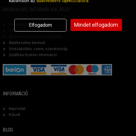
kattintson az
adatvédelmi tájékoztatóra
.
WEBÁRUHÁZ INFORMÁCIÓK, ÁSZF
Mindet elfogadom
Elfogadom
Webshop vásárlási segéd
Adatkezelési tájékoztató
Általános szerződési feltételek
Adatkezelési kérések
Visszaküldés, csere, szavatosság
Szállítási fizetési információ
INFORMÁCIÓ
Kapcsolat
Rólunk
BLOG