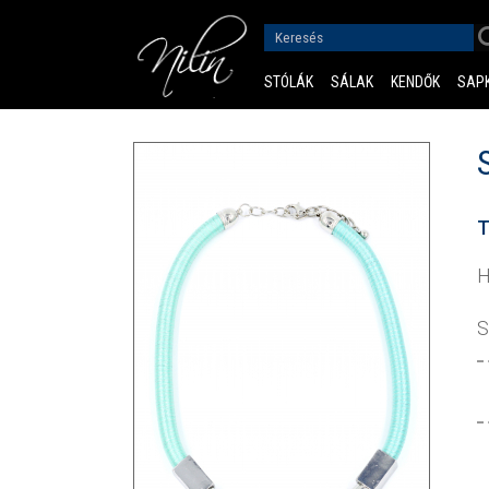
STÓLÁK
SÁLAK
KENDŐK
SAP
T
H
S