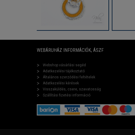
WEBÁRUHÁZ INFORMÁCIÓK, ÁSZF
Webshop vásárlási segéd
Adatkezelési tájékoztató
Általános szerződési feltételek
Adatkezelési kérések
Visszaküldés, csere, szavatosság
Szállítási fizetési információ