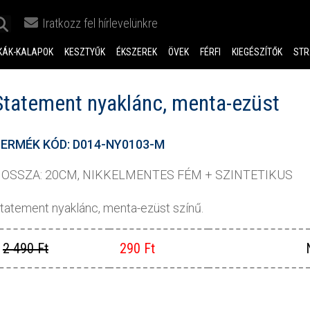
Iratkozz fel hírlevelünkre
KÁK-KALAPOK
KESZTYŰK
ÉKSZEREK
ÖVEK
FÉRFI
KIEGÉSZÍTŐK
STR
Statement nyaklánc, menta-ezüst
ERMÉK KÓD: D014-NY0103-M
OSSZA: 20CM, NIKKELMENTES FÉM + SZINTETIKUS
tatement nyaklánc, menta-ezüst színű.
2 490 Ft
290 Ft