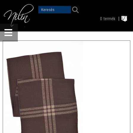
0
termék