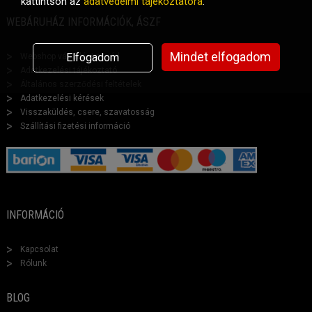
kattintson az
adatvédelmi tájékoztatóra
.
WEBÁRUHÁZ INFORMÁCIÓK, ÁSZF
Mindet elfogadom
Elfogadom
Webshop vásárlási segéd
Adatkezelési tájékoztató
Általános szerződési feltételek
Adatkezelési kérések
Visszaküldés, csere, szavatosság
Szállítási fizetési információ
INFORMÁCIÓ
Kapcsolat
Rólunk
BLOG