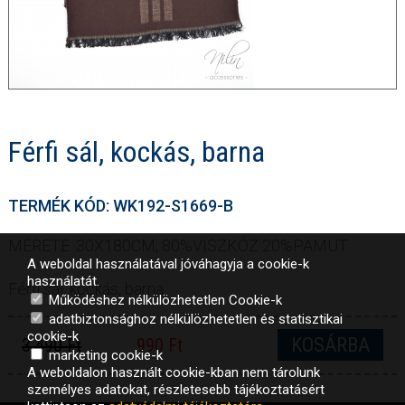
Férfi sál, kockás, barna
TERMÉK KÓD: WK192-S1669-B
MÉRETE: 30X180CM, 80%VISZKÓZ 20%PAMUT
A weboldal használatával jóváhagyja a cookie-k
használatát.
Férfi sál, kockás, barna
Működéshez nélkülözhetetlen Cookie-k
adatbiztonsághoz nélkülözhetetlen és statisztikai
cookie-k
KOSÁRBA
3 490 Ft
990 Ft
marketing cookie-k
A weboldalon használt cookie-kban nem tárolunk
személyes adatokat, részletesebb tájékoztatásért