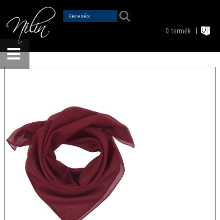
0
termék