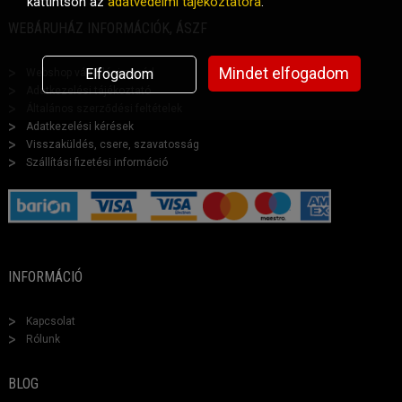
kattintson az
adatvédelmi tájékoztatóra
.
WEBÁRUHÁZ INFORMÁCIÓK, ÁSZF
Mindet elfogadom
Elfogadom
Webshop vásárlási segéd
Adatkezelési tájékoztató
Általános szerződési feltételek
Adatkezelési kérések
Visszaküldés, csere, szavatosság
Szállítási fizetési információ
INFORMÁCIÓ
Kapcsolat
Rólunk
BLOG