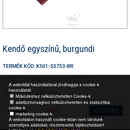
Kendő egyszínű, burgundi
TERMÉK KÓD: K501-S5753-BR
MÉRETE: 50X50CM, 100%POLIÉSZTER
A weboldal használatával jóváhagyja a cookie-k
használatát.
Kendő egyszínű, burgundi
Működéshez nélkülözhetetlen Cookie-k
adatbiztonsághoz nélkülözhetetlen és statisztikai
cookie-k
KOSÁRBA
1 990 Ft
490 Ft
marketing cookie-k
A weboldalon használt cookie-kban nem tárolunk
személyes adatokat, részletesebb tájékoztatásért