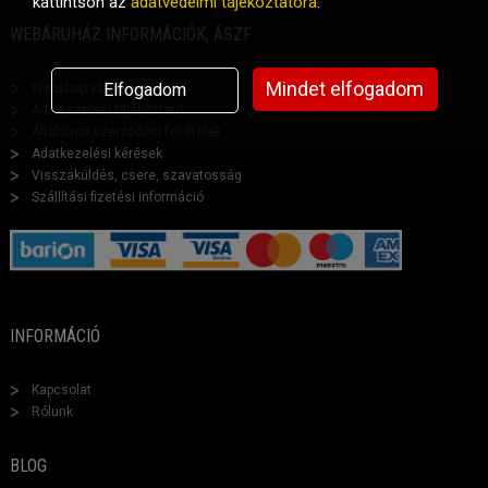
kattintson az
adatvédelmi tájékoztatóra
.
WEBÁRUHÁZ INFORMÁCIÓK, ÁSZF
Mindet elfogadom
Elfogadom
Webshop vásárlási segéd
Adatkezelési tájékoztató
Általános szerződési feltételek
Adatkezelési kérések
Visszaküldés, csere, szavatosság
Szállítási fizetési információ
INFORMÁCIÓ
Kapcsolat
Rólunk
BLOG