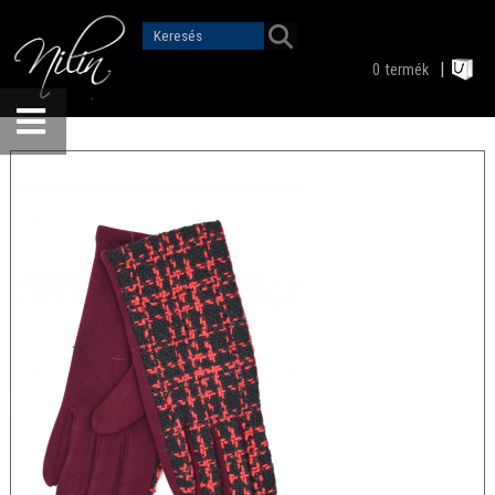
0
termék