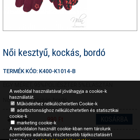
Női kesztyű, kockás, bordó
TERMÉK KÓD: K400-K1014-B
EGY MÉRET, 95%POLIÉSZTER 5%ELASZTÁN
A weboldal használatával jóváhagyja a cookie-k
használatát.
Női kesztyű, kockás, bordó
Működéshez nélkülözhetetlen Cookie-k
adatbiztonsághoz nélkülözhetetlen és statisztikai
cookie-k
KOSÁRBA
3 990 Ft
990 Ft
marketing cookie-k
A weboldalon használt cookie-kban nem tárolunk
személyes adatokat, részletesebb tájékoztatásért