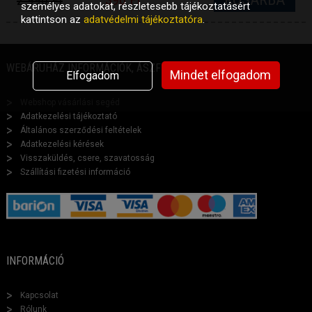
2 990 Ft
390 Ft
személyes adatokat, részletesebb tájékoztatásért
kattintson az
adatvédelmi tájékoztatóra
.
WEBÁRUHÁZ INFORMÁCIÓK, ÁSZF
Mindet elfogadom
Elfogadom
Webshop vásárlási segéd
Adatkezelési tájékoztató
Általános szerződési feltételek
Adatkezelési kérések
Visszaküldés, csere, szavatosság
Szállítási fizetési információ
INFORMÁCIÓ
Kapcsolat
Rólunk