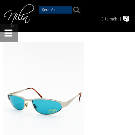
0
termék