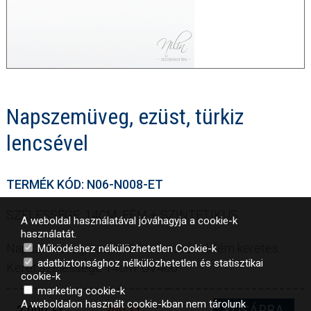
Napszemüveg, ezüst, türkiz
lencsével
TERMÉK KÓD: N06-N008-ET
SZÉLESSÉGE: 14CM, FÉM + SZINTETIKUS
A weboldal használatával jóváhagyja a cookie-k
használatát.
Napszemüveg, ezüst, türkiz lencsével, fém keretes.
Működéshez nélkülözhetetlen Cookie-k
adatbiztonsághoz nélkülözhetetlen és statisztikai
Keret szélessége 14cm. UV400
cookie-k
marketing cookie-k
A weboldalon használt cookie-kban nem tárolunk
KOSÁRBA