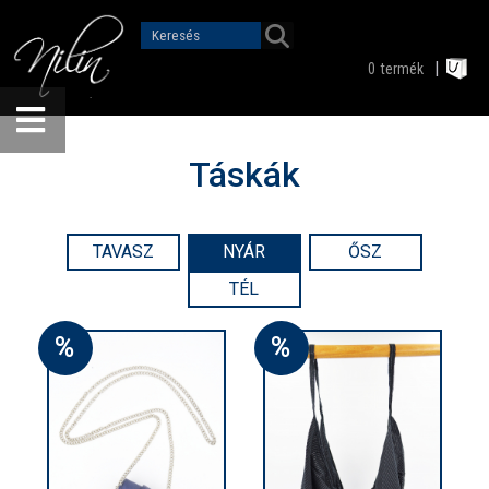
0
termék
Táskák
TAVASZ
NYÁR
ŐSZ
TÉL
%
%