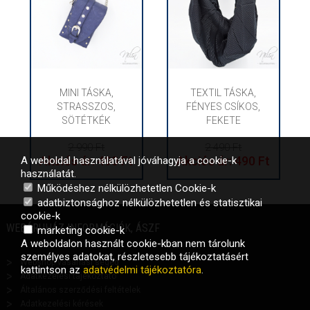
MINI TÁSKA,
TEXTIL TÁSKA,
STRASSZOS,
FÉNYES CSÍKOS,
SÖTÉTKÉK
FEKETE
2 990 Ft
2 490 Ft
Akciós ár: 490 Ft
Akciós ár: 490 Ft
A weboldal használatával jóváhagyja a cookie-k
használatát.
Működéshez nélkülözhetetlen Cookie-k
adatbiztonsághoz nélkülözhetetlen és statisztikai
cookie-k
WEBÁRUHÁZ INFORMÁCIÓK, ÁSZF
marketing cookie-k
A weboldalon használt cookie-kban nem tárolunk
személyes adatokat, részletesebb tájékoztatásért
Webshop vásárlási segéd
kattintson az
adatvédelmi tájékoztatóra
.
Adatkezelési tájékoztató
Általános szerződési feltételek
Adatkezelési kérések