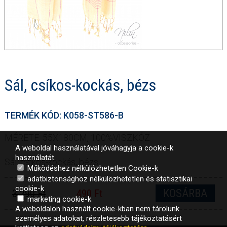
Sál, csíkos-kockás, bézs
TERMÉK KÓD: K058-ST586-B
MÉRETE: 55X180CM, 100%VISZKÓZ
A weboldal használatával jóváhagyja a cookie-k
használatát.
Sál, csíkos-kockás, bézs
Működéshez nélkülözhetetlen Cookie-k
adatbiztonsághoz nélkülözhetetlen és statisztikai
cookie-k
KOSÁRBA
3 290 Ft
490 Ft
marketing cookie-k
A weboldalon használt cookie-kban nem tárolunk
személyes adatokat, részletesebb tájékoztatásért