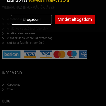
kattintson az
adatvédelmi tájékoztatóra
.
WEBÁRUHÁZ INFORMÁCIÓK, ÁSZF
Mindet elfogadom
Elfogadom
Webshop vásárlási segéd
Adatkezelési tájékoztató
Általános szerződési feltételek
Adatkezelési kérések
Visszaküldés, csere, szavatosság
Szállítási fizetési információ
INFORMÁCIÓ
Kapcsolat
Rólunk
BLOG