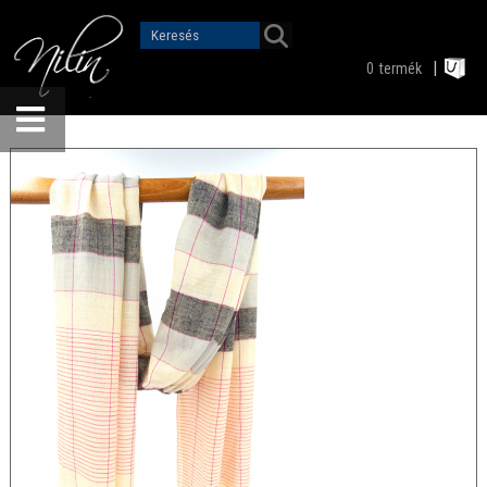
0
termék