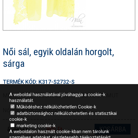
Női sál, egyik oldalán horgolt,
sárga
TERMÉK KÓD: K317-S2732-S
A weboldal használatával jóváhagyja a cookie-k
MÉRETE: 55X190CM, 60%VISZKÓZ 40%PAMUT
használatát.
Működéshez nélkülözhetetlen Cookie-k
Női sál, egyik oldalán horgolt, sárga
adatbiztonsághoz nélkülözhetetlen és statisztikai
cookie-k
marketing cookie-k
KOSÁRBA
5 290 Ft
990 Ft
A weboldalon használt cookie-kban nem tárolunk
személyes adatokat, részletesebb tájékoztatásért