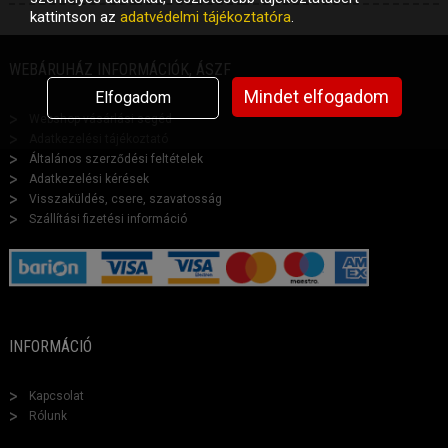
kattintson az
adatvédelmi tájékoztatóra
.
WEBÁRUHÁZ INFORMÁCIÓK, ÁSZF
Mindet elfogadom
Elfogadom
Webshop vásárlási segéd
Adatkezelési tájékoztató
Általános szerződési feltételek
Adatkezelési kérések
Visszaküldés, csere, szavatosság
Szállítási fizetési információ
INFORMÁCIÓ
Kapcsolat
Rólunk