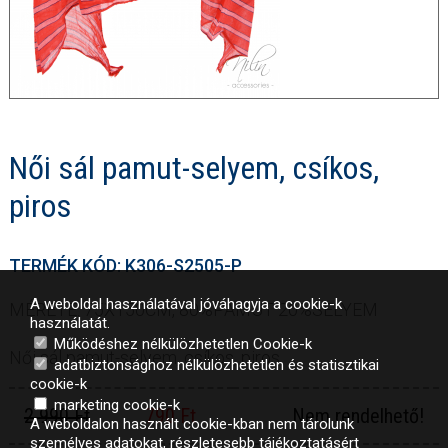
Női sál pamut-selyem, csíkos,
piros
TERMÉK KÓD: K306-S2505-P
A weboldal használatával jóváhagyja a cookie-k
MÉRETE: 75X150CM, 80%PAMUT 20%SELYEM
használatát.
Működéshez nélkülözhetetlen Cookie-k
Női sál pamut-selyem, csíkos, piros
adatbiztonsághoz nélkülözhetetlen és statisztikai
cookie-k
marketing cookie-k
2 990 Ft
790 Ft
Nem rendelhető!
A weboldalon használt cookie-kban nem tárolunk
személyes adatokat, részletesebb tájékoztatásért