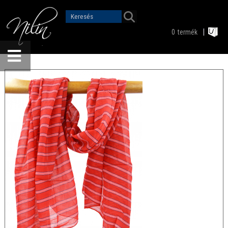
0
termék