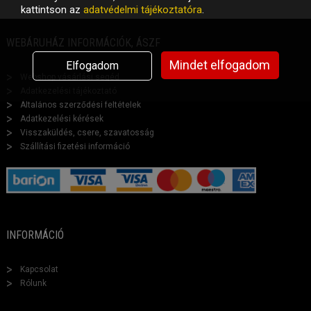
kattintson az
adatvédelmi tájékoztatóra
.
WEBÁRUHÁZ INFORMÁCIÓK, ÁSZF
Mindet elfogadom
Elfogadom
Webshop vásárlási segéd
Adatkezelési tájékoztató
Általános szerződési feltételek
Adatkezelési kérések
Visszaküldés, csere, szavatosság
Szállítási fizetési információ
INFORMÁCIÓ
Kapcsolat
Rólunk