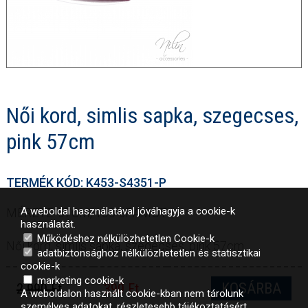
Női kord, simlis sapka, szegecses,
pink 57cm
TERMÉK KÓD: K453-S4351-P
A weboldal használatával jóváhagyja a cookie-k
MÉRETE: 57CM, 100%PAMUT
használatát.
Működéshez nélkülözhetetlen Cookie-k
Női kord, simlis sapka, szegecses, pink 57cm
adatbiztonsághoz nélkülözhetetlen és statisztikai
cookie-k
marketing cookie-k
KOSÁRBA
2 990 Ft
390 Ft
A weboldalon használt cookie-kban nem tárolunk
személyes adatokat, részletesebb tájékoztatásért