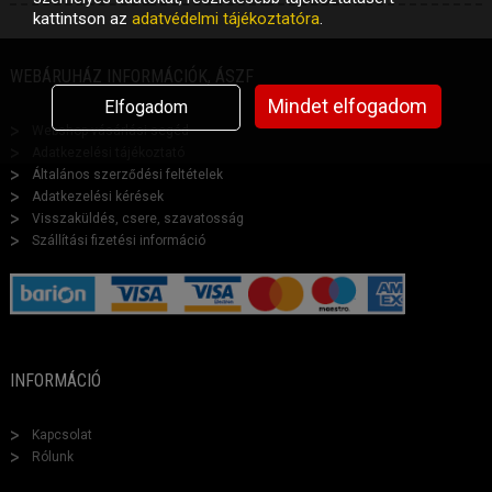
kattintson az
adatvédelmi tájékoztatóra
.
WEBÁRUHÁZ INFORMÁCIÓK, ÁSZF
Mindet elfogadom
Elfogadom
Webshop vásárlási segéd
Adatkezelési tájékoztató
Általános szerződési feltételek
Adatkezelési kérések
Visszaküldés, csere, szavatosság
Szállítási fizetési információ
INFORMÁCIÓ
Kapcsolat
Rólunk