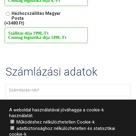
Csomag logisztika díja 0,-Ft
Házhozszállítás Magyar
Posta
(+3480 Ft)
Szállítás díja 1990,-Ft
Csomag logisztika díja 1490,-Ft
Számlázási adatok
A weboldal használatával jóváhagyja a cookie-k
használatát.
Működéshez nélkülözhetetlen Cookie-k
adatbiztonsághoz nélkülözhetetlen és statisztikai
cookie-k