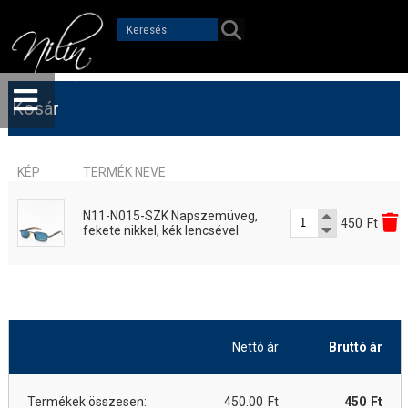
Kosár
KÉP
TERMÉK NEVE
N11-N015-SZK Napszemüveg,
450
Ft
fekete nikkel, kék lencsével
Nettó ár
Bruttó ár
Termékek összesen:
450.00
Ft
450
Ft