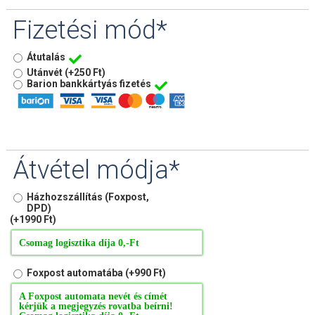
Fizetési mód*
Átutalás
Utánvét
(+250 Ft)
Barion bankkártyás fizetés
Átvétel módja*
Házhozszállítás (Foxpost,
DPD)
(+1990 Ft)
Csomag logisztika díja 0,-Ft
Foxpost automatába
(+990 Ft)
A Foxpost automata nevét és címét
kérjük a megjegyzés rovatba beírni!