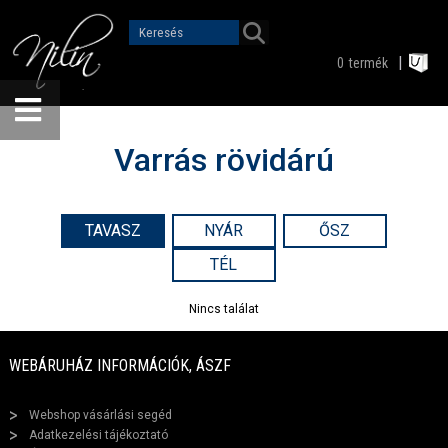
0
termék
Varrás rövidárú
TAVASZ
NYÁR
ŐSZ
TÉL
Nincs találat
WEBÁRUHÁZ INFORMÁCIÓK, ÁSZF
Webshop vásárlási segéd
Adatkezelési tájékoztató