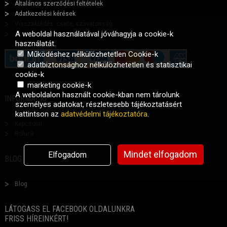
Általános szerződési feltételek
Adatkezelési kérések
Visszaküldés, csere, szavatosság
A weboldal használatával jóváhagyja a cookie-k
Szállítási fizetési információ
használatát.
Működéshez nélkülözhetetlen Cookie-k
adatbiztonsághoz nélkülözhetetlen és statisztikai
cookie-k
marketing cookie-k
A weboldalon használt cookie-kban nem tárolunk
INFORMÁCIÓ
személyes adatokat, részletesebb tájékoztatásért
kattintson az
adatvédelmi tájékoztatóra
.
Kapcsolat
Rólunk
Mindet elfogadom
Elfogadom
BLOG
Blog
LÁTOGASS EL FACEBOOK OLDALUNKRA
FRISS HÍREINKÉRT!