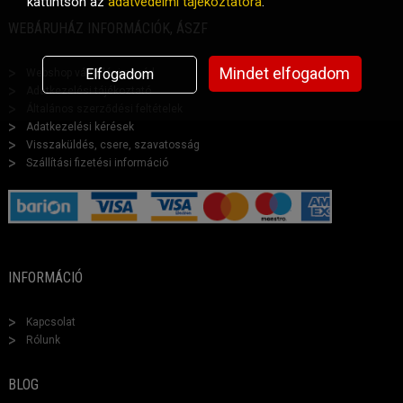
kattintson az
adatvédelmi tájékoztatóra
.
WEBÁRUHÁZ INFORMÁCIÓK, ÁSZF
Mindet elfogadom
Elfogadom
Webshop vásárlási segéd
Adatkezelési tájékoztató
Általános szerződési feltételek
Adatkezelési kérések
Visszaküldés, csere, szavatosság
Szállítási fizetési információ
INFORMÁCIÓ
Kapcsolat
Rólunk
BLOG