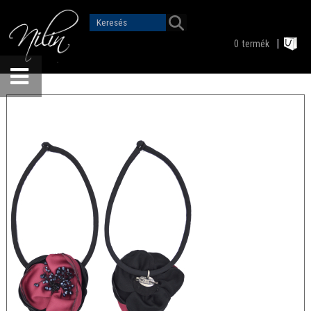
0
termék