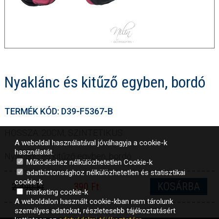
Nyaklánc és kitűző egyben, bordó
TERMÉK KÓD: D39-F5367-B
HOSSZA: 20CM, SZINTETIKUS
A weboldal használatával jóváhagyja a cookie-k
használatát.
Nyaklánc és kitűző egyben, bordó
Működéshez nélkülözhetetlen Cookie-k
adatbiztonsághoz nélkülözhetetlen és statisztikai
cookie-k
KOSÁRBA
2 490 Ft
390 Ft
marketing cookie-k
A weboldalon használt cookie-kban nem tárolunk
személyes adatokat, részletesebb tájékoztatásért