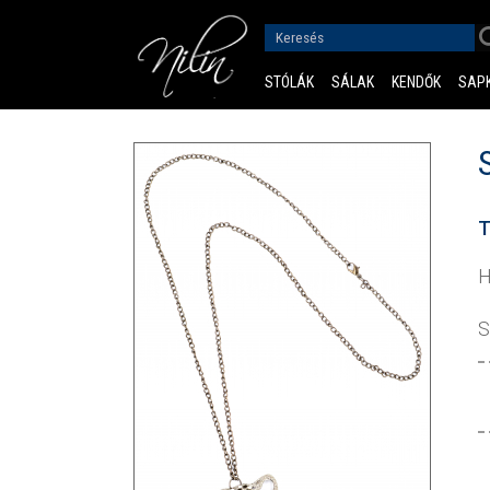
STÓLÁK
SÁLAK
KENDŐK
SAP
T
H
S