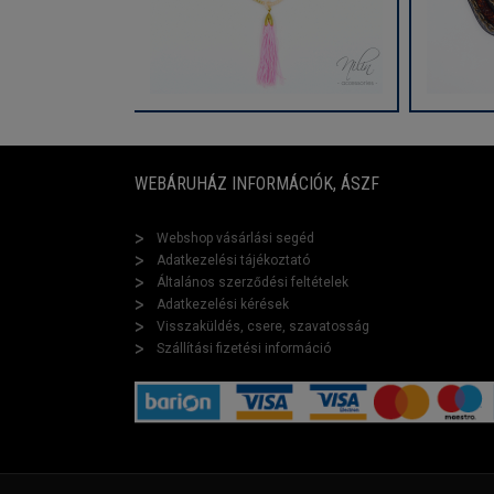
WEBÁRUHÁZ INFORMÁCIÓK, ÁSZF
Webshop vásárlási segéd
Adatkezelési tájékoztató
Általános szerződési feltételek
Adatkezelési kérések
Visszaküldés, csere, szavatosság
Szállítási fizetési információ