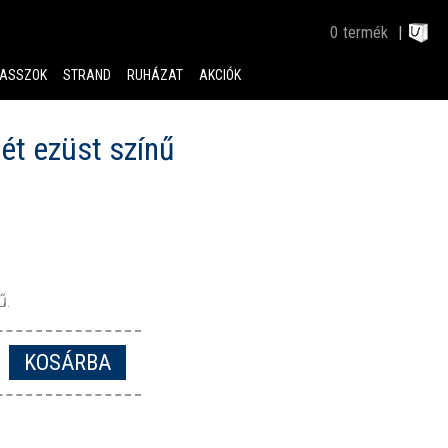
0
termék
ASSZOK
STRAND
RUHÁZAT
AKCIÓK
tét ezüst színű
ű.
KOSÁRBA