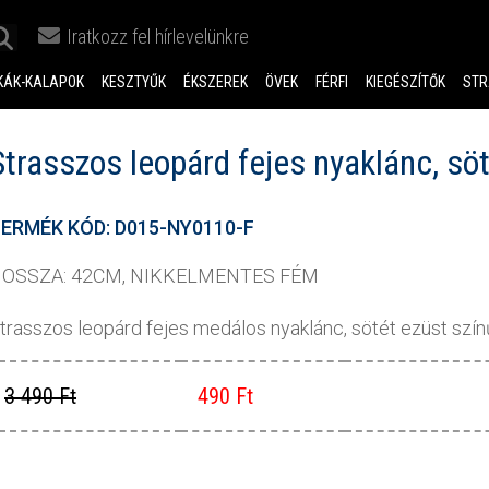
Iratkozz fel hírlevelünkre
KÁK-KALAPOK
KESZTYŰK
ÉKSZEREK
ÖVEK
FÉRFI
KIEGÉSZÍTŐK
STR
Strasszos leopárd fejes nyaklánc, sö
ERMÉK KÓD: D015-NY0110-F
OSSZA: 42CM, NIKKELMENTES FÉM
trasszos leopárd fejes medálos nyaklánc, sötét ezüst szín
3 490 Ft
490 Ft