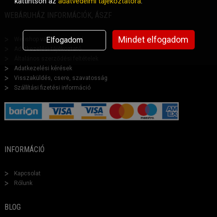
kattintson az
adatvédelmi tájékoztatóra
.
WEBÁRUHÁZ INFORMÁCIÓK, ÁSZF
Mindet elfogadom
Elfogadom
Webshop vásárlási segéd
Adatkezelési tájékoztató
Általános szerződési feltételek
Adatkezelési kérések
Visszaküldés, csere, szavatosság
Szállítási fizetési információ
INFORMÁCIÓ
Kapcsolat
Rólunk
BLOG