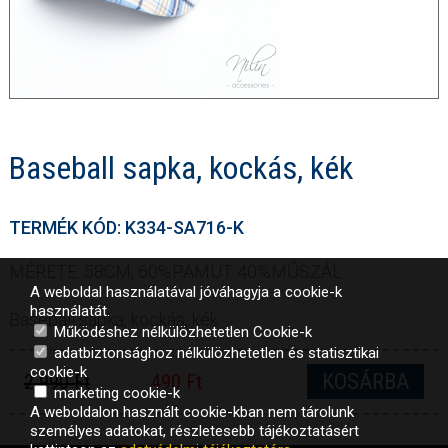
Baseball sapka, kockás, kék
TERMÉK KÓD: K334-SA716-K
MÉRETE: 58CM, 60%PAMUT 40%MŰSZÁL
A weboldal használatával jóváhagyja a cookie-k
használatát.
Baseball sapka, kockás, kék
Működéshez nélkülözhetetlen Cookie-k
adatbiztonsághoz nélkülözhetetlen és statisztikai
cookie-k
KOSÁRBA
2 990 Ft
490 Ft
marketing cookie-k
A weboldalon használt cookie-kban nem tárolunk
személyes adatokat, részletesebb tájékoztatásért