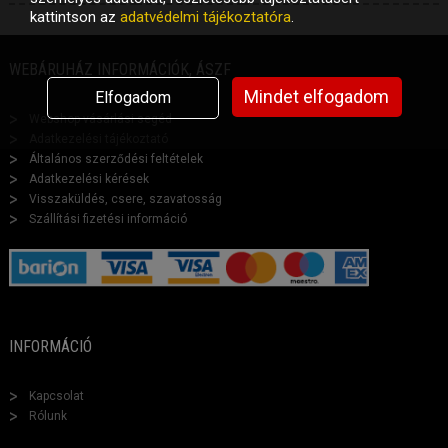
kattintson az
adatvédelmi tájékoztatóra
.
WEBÁRUHÁZ INFORMÁCIÓK, ÁSZF
Mindet elfogadom
Elfogadom
Webshop vásárlási segéd
Adatkezelési tájékoztató
Általános szerződési feltételek
Adatkezelési kérések
Visszaküldés, csere, szavatosság
Szállítási fizetési információ
INFORMÁCIÓ
Kapcsolat
Rólunk