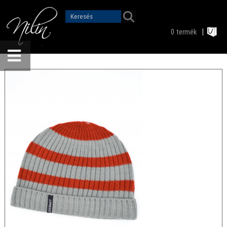
0
termék