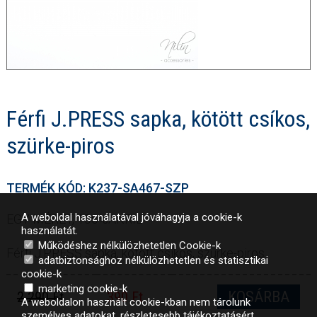
Férfi J.PRESS sapka, kötött csíkos,
szürke-piros
TERMÉK KÓD: K237-SA467-SZP
A weboldal használatával jóváhagyja a cookie-k
EGY MÉRET, 100%AKRIL
használatát.
Működéshez nélkülözhetetlen Cookie-k
Férfi J.PRESS sapka, kötött csíkos, szürke-piros
adatbiztonsághoz nélkülözhetetlen és statisztikai
cookie-k
marketing cookie-k
KOSÁRBA
2 290 Ft
390 Ft
A weboldalon használt cookie-kban nem tárolunk
személyes adatokat, részletesebb tájékoztatásért