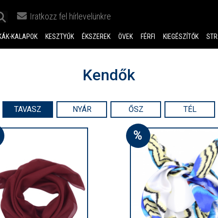
Iratkozz fel hírlevelünkre
KÁK-KALAPOK
KESZTYŰK
ÉKSZEREK
ÖVEK
FÉRFI
KIEGÉSZÍTŐK
STR
Kendők
TAVASZ
NYÁR
ŐSZ
TÉL
%