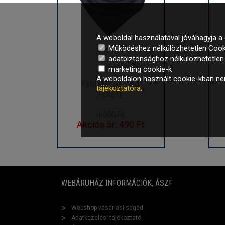
A weboldal használatával jóváhagyja a 
Működéshez nélkülözhetetlen Cook
adatbiztonsághoz nélkülözhetetlen é
marketing cookie-k
A weboldalon használt cookie-kban nem
KENDŐ EGYSZÍNŰ,
tájékoztatóra
.
FEKETE
1 990 Ft
Akciós ár: 490 Ft
WEBÁRUHÁZ INFORMÁCIÓK, ÁSZF
Webshop vásárlási segéd
Adatkezelési tájékoztató