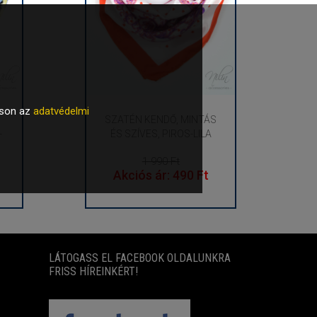
tson az
adatvédelmi
SZATÉN KENDŐ, MINTÁS
-
ÉS SZÍVES, PIROS-LILA
1 990 Ft
Akciós ár: 490 Ft
LÁTOGASS EL FACEBOOK OLDALUNKRA
FRISS HÍREINKÉRT!