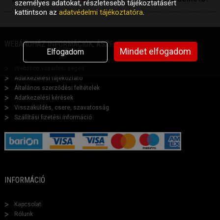
személyes adatokat, részletesebb tájékoztatásért
kattintson az
adatvédelmi tájékoztatóra
.
WEBÁRUHÁZ INFORMÁCIÓK, ÁSZF
Mindet elfogadom
Elfogadom
Webshop vásárlási segéd
Adatkezelési tájékoztató
Általános szerződési feltételek
Adatkezelési kérések
Visszaküldés, csere, szavatosság
Szállítási fizetési információ
INFORMÁCIÓ
Kapcsolat
Rólunk