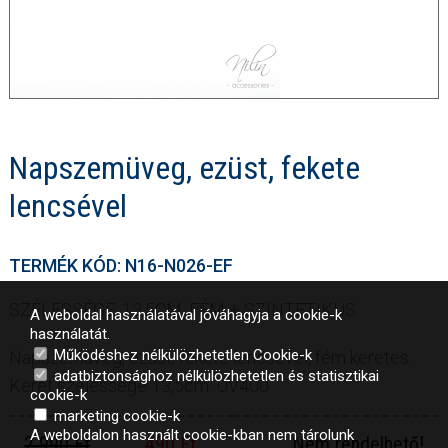
Napszemüveg, ezüst, fekete
lencsével
TERMÉK KÓD: N16-N026-EF
SZÉLESSÉGE: 13,5CM, FÉM + SZINTETIKUS
A weboldal használatával jóváhagyja a cookie-k
használatát.
Működéshez nélkülözhetetlen Cookie-k
Napszemüveg, ezüst, fekete lencsével, fém keretes.
adatbiztonsághoz nélkülözhetetlen és statisztikai
Keret szélessége 13,5cm. UV400
cookie-k
marketing cookie-k
A weboldalon használt cookie-kban nem tárolunk
2 990 Ft
490 Ft
Nem rendelhető!