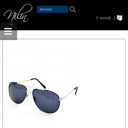
0
termék