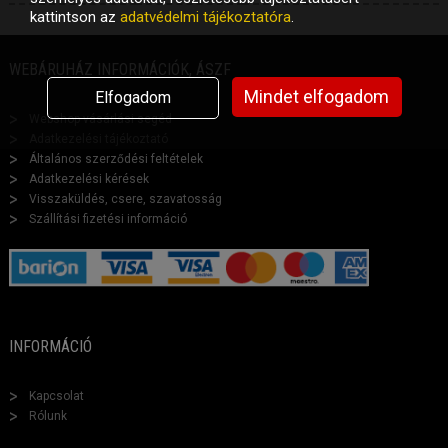
kattintson az
adatvédelmi tájékoztatóra
.
WEBÁRUHÁZ INFORMÁCIÓK, ÁSZF
Mindet elfogadom
Elfogadom
Webshop vásárlási segéd
Adatkezelési tájékoztató
Általános szerződési feltételek
Adatkezelési kérések
Visszaküldés, csere, szavatosság
Szállítási fizetési információ
INFORMÁCIÓ
Kapcsolat
Rólunk