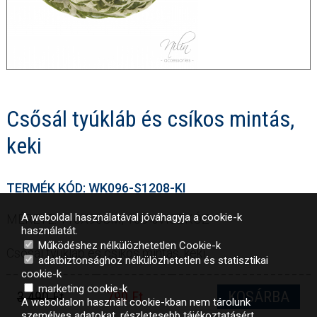
Csősál tyúkláb és csíkos mintás,
keki
TERMÉK KÓD: WK096-S1208-KI
A weboldal használatával jóváhagyja a cookie-k
MÉRETE: 110X90CM, 100%VISZKÓZ
használatát.
Működéshez nélkülözhetetlen Cookie-k
Csősál tyúkláb és csíkos mintás, keki
adatbiztonsághoz nélkülözhetetlen és statisztikai
cookie-k
marketing cookie-k
KOSÁRBA
3 490 Ft
790 Ft
A weboldalon használt cookie-kban nem tárolunk
személyes adatokat, részletesebb tájékoztatásért