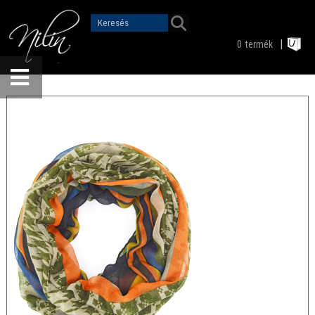
0
termék