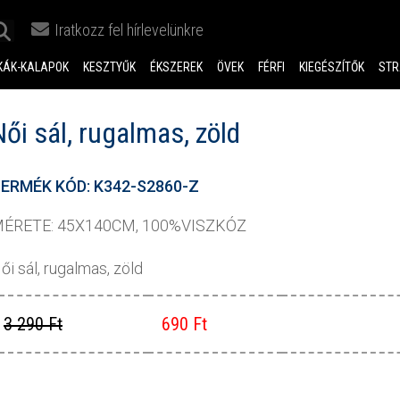
Iratkozz fel hírlevelünkre
KÁK-KALAPOK
KESZTYŰK
ÉKSZEREK
ÖVEK
FÉRFI
KIEGÉSZÍTŐK
STR
Női sál, rugalmas, zöld
ERMÉK KÓD: K342-S2860-Z
ÉRETE: 45X140CM, 100%VISZKÓZ
ői sál, rugalmas, zöld
3 290 Ft
690 Ft