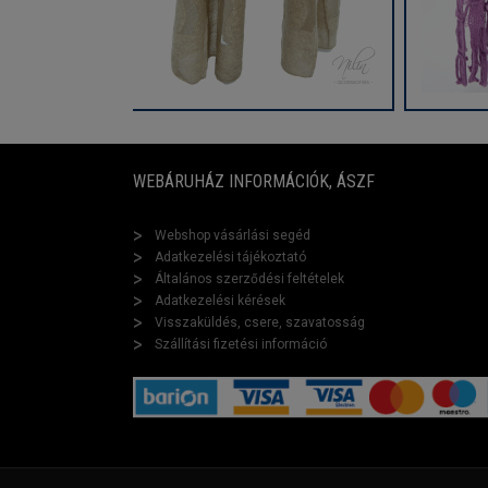
WEBÁRUHÁZ INFORMÁCIÓK, ÁSZF
Webshop vásárlási segéd
Adatkezelési tájékoztató
Általános szerződési feltételek
Adatkezelési kérések
Visszaküldés, csere, szavatosság
Szállítási fizetési információ