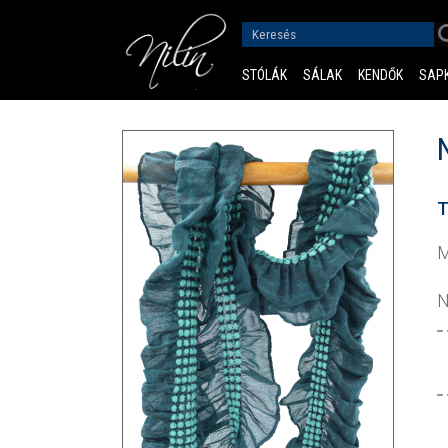
STÓLÁK
SÁLAK
KENDŐK
SAP
T
M
N