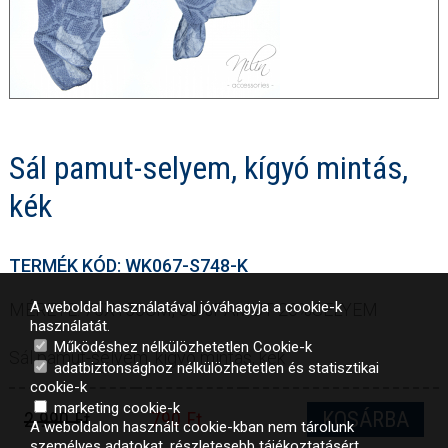
Sál pamut-selyem, kígyó mintás,
kék
TERMÉK KÓD: WK067-S748-K
A weboldal használatával jóváhagyja a cookie-k
MÉRETE: 75X150CM, 80%PAMUT 20%SELYEM
használatát.
Működéshez nélkülözhetetlen Cookie-k
Sál pamut-selyem, kígyó mintás, kék
adatbiztonsághoz nélkülözhetetlen és statisztikai
cookie-k
marketing cookie-k
KOSÁRBA
2 990 Ft
790 Ft
A weboldalon használt cookie-kban nem tárolunk
személyes adatokat, részletesebb tájékoztatásért