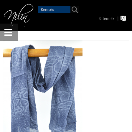
0
termék