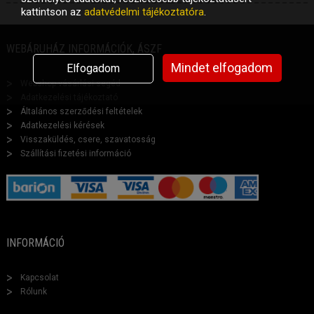
kattintson az
adatvédelmi tájékoztatóra
.
WEBÁRUHÁZ INFORMÁCIÓK, ÁSZF
Mindet elfogadom
Elfogadom
Webshop vásárlási segéd
Adatkezelési tájékoztató
Általános szerződési feltételek
Adatkezelési kérések
Visszaküldés, csere, szavatosság
Szállítási fizetési információ
INFORMÁCIÓ
Kapcsolat
Rólunk