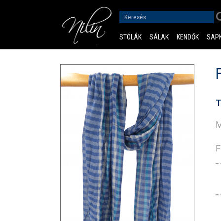
STÓLÁK
SÁLAK
KENDŐK
SAP
T
M
F