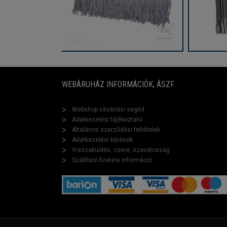
WEBÁRUHÁZ INFORMÁCIÓK, ÁSZF
Webshop vásárlási segéd
Adatkezelési tájékoztató
Általános szerződési feltételek
Adatkezelési kérések
Visszaküldés, csere, szavatosság
Szállítási fizetési információ