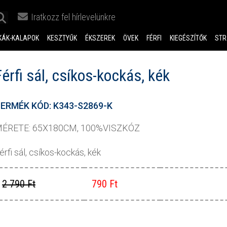
Iratkozz fel hírlevelünkre
KÁK-KALAPOK
KESZTYŰK
ÉKSZEREK
ÖVEK
FÉRFI
KIEGÉSZÍTŐK
STR
Férfi sál, csíkos-kockás, kék
ERMÉK KÓD: K343-S2869-K
ÉRETE: 65X180CM, 100%VISZKÓZ
érfi sál, csíkos-kockás, kék
2 790 Ft
790 Ft