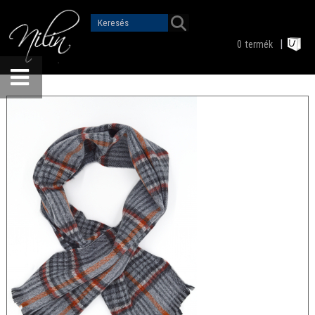
0
termék