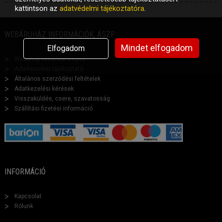
kattintson az
adatvédelmi tájékoztatóra
.
WEBÁRUHÁZ INFORMÁCIÓK, ÁSZF
Mindet elfogadom
Elfogadom
Webshop vásárlási segéd
Adatkezelési tájékoztató
Általános szerződési feltételek
Adatkezelési kérések
Visszaküldés, csere, szavatosság
Szállítási fizetési információ
INFORMÁCIÓ
Kapcsolat
Rólunk