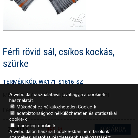
Férfi rövid sál, csíkos kockás,
szürke
TERMÉK KÓD: WK171-S1616-SZ
A weboldal használatával jóváhagyja a cookie-k
MÉRETE: 30X110CM, 50%GYAPJÚ 50%AKRIL
használatát.
Működéshez nélkülözhetetlen Cookie-k
Férfi rövid sál, csíkos kockás, szürke
adatbiztonsághoz nélkülözhetetlen és statisztikai
cookie-k
marketing cookie-k
KOSÁRBA
2 490 Ft
490 Ft
A weboldalon használt cookie-kban nem tárolunk
személyes adatokat, részletesebb tájékoztatásért