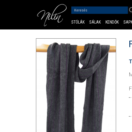
STÓLÁK
SÁLAK
KENDŐK
SAP
T
M
F