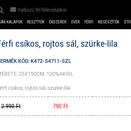
Iratkozz fel hírlevelünkre
KÁK-KALAPOK
KESZTYŰK
ÉKSZEREK
ÖVEK
FÉRFI
KIEGÉSZÍTŐK
STR
Férfi csíkos, rojtos sál, szürke-lila
ERMÉK KÓD: K472-S4711-SZL
ÉRETE: 25X150CM, 100%AKRIL
érfi csíkos, rojtos sál, szürke-lila
2 990 Ft
790 Ft