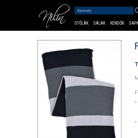
STÓLÁK
SÁLAK
KENDŐK
SAP
T
M
F