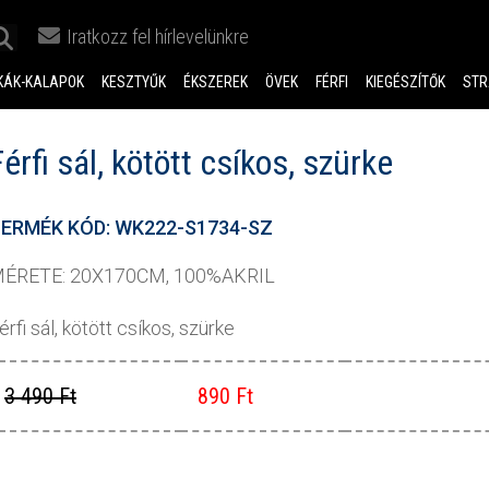
Iratkozz fel hírlevelünkre
KÁK-KALAPOK
KESZTYŰK
ÉKSZEREK
ÖVEK
FÉRFI
KIEGÉSZÍTŐK
STR
Férfi sál, kötött csíkos, szürke
ERMÉK KÓD: WK222-S1734-SZ
ÉRETE: 20X170CM, 100%AKRIL
érfi sál, kötött csíkos, szürke
3 490 Ft
890 Ft