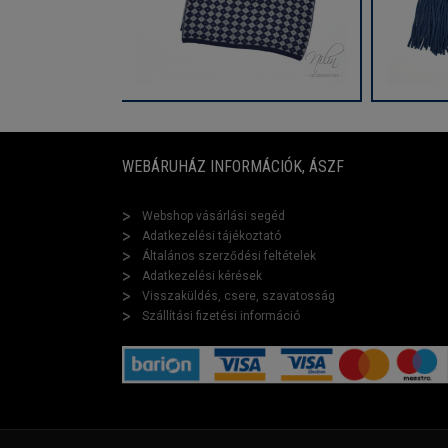
WEBÁRUHÁZ INFORMÁCIÓK, ÁSZF
Webshop vásárlási segéd
Adatkezelési tájékoztató
Általános szerződési feltételek
Adatkezelési kérések
Visszaküldés, csere, szavatosság
Szállítási fizetési információ