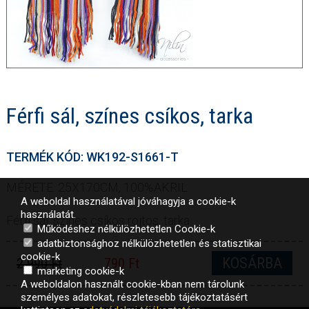
Férfi sál, színes csíkos, tarka
TERMÉK KÓD: WK192-S1661-T
MÉRETE: 25X170CM, 100%AKRIL
A weboldal használatával jóváhagyja a cookie-k
használatát.
Férfi sál, színes csíkos rojtos, tarka
Működéshez nélkülözhetetlen Cookie-k
adatbiztonsághoz nélkülözhetetlen és statisztikai
cookie-k
KOSÁRBA
2 990 Ft
790 Ft
marketing cookie-k
A weboldalon használt cookie-kban nem tárolunk
személyes adatokat, részletesebb tájékoztatásért