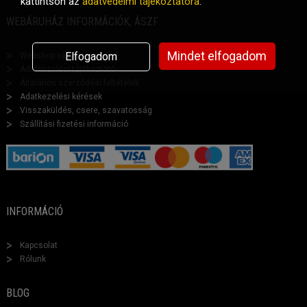
kattintson az
adatvédelmi tájékoztatóra
.
WEBÁRUHÁZ INFORMÁCIÓK, ÁSZF
Mindet elfogadom
Elfogadom
Webshop vásárlási segéd
Adatkezelési tájékoztató
Általános szerződési feltételek
Adatkezelési kérések
Visszaküldés, csere, szavatosság
Szállítási fizetési információ
INFORMÁCIÓ
Kapcsolat
Rólunk
BLOG