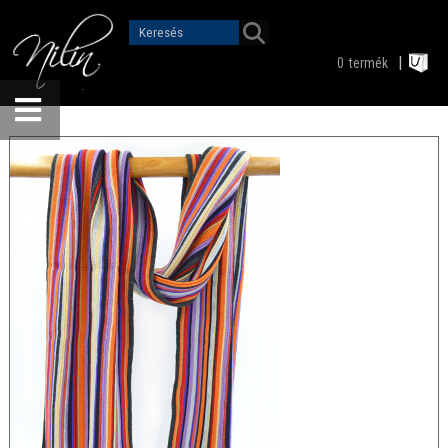
0
termék