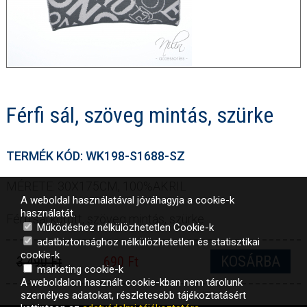
Férfi sál, szöveg mintás, szürke
TERMÉK KÓD: WK198-S1688-SZ
MÉRETE: 30X175CM, 100%AKRIL
A weboldal használatával jóváhagyja a cookie-k
használatát.
Férfi sál kötött, szöveg mintás, szürke
Működéshez nélkülözhetetlen Cookie-k
adatbiztonsághoz nélkülözhetetlen és statisztikai
cookie-k
KOSÁRBA
3 490 Ft
690 Ft
marketing cookie-k
A weboldalon használt cookie-kban nem tárolunk
személyes adatokat, részletesebb tájékoztatásért