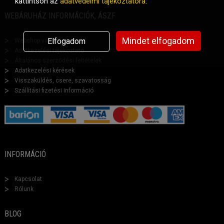
kattintson az
adatvédelmi tájékoztatóra
.
WEBÁRUHÁZ INFORMÁCIÓK, ÁSZF
Mindet elfogadom
Elfogadom
Webshop vásárlási segéd
Adatkezelési tájékoztató
Általános szerződési feltételek
Adatkezelési kérések
Visszaküldés, csere, szavatosság
Szállítási fizetési információ
INFORMÁCIÓ
Kapcsolat
Rólunk
BLOG