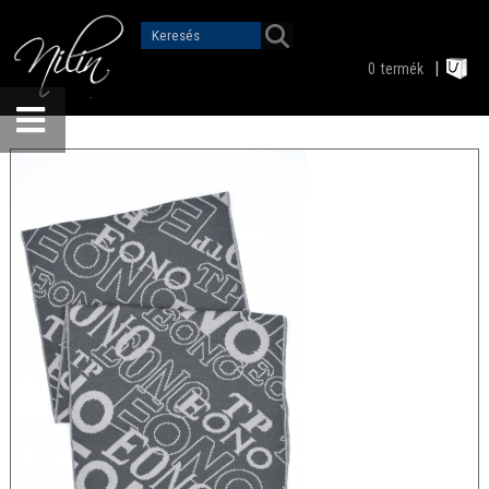
0
termék