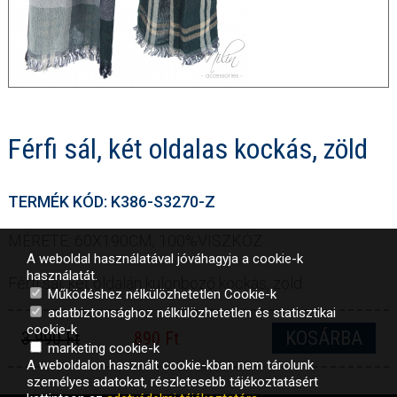
Férfi sál, két oldalas kockás, zöld
TERMÉK KÓD: K386-S3270-Z
MÉRETE: 60X190CM, 100%VISZKÓZ
A weboldal használatával jóváhagyja a cookie-k
használatát.
Férfi sál, két oldalán különböző kockás, zöld
Működéshez nélkülözhetetlen Cookie-k
adatbiztonsághoz nélkülözhetetlen és statisztikai
cookie-k
KOSÁRBA
3 990 Ft
890 Ft
marketing cookie-k
A weboldalon használt cookie-kban nem tárolunk
személyes adatokat, részletesebb tájékoztatásért