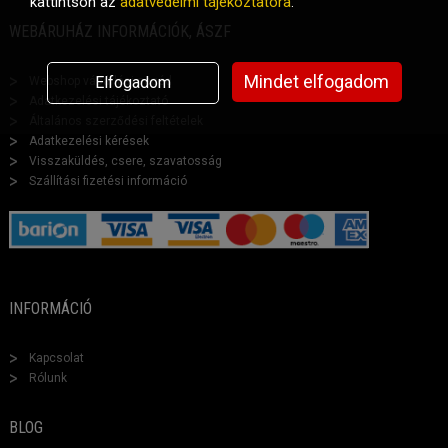
kattintson az
adatvédelmi tájékoztatóra
.
WEBÁRUHÁZ INFORMÁCIÓK, ÁSZF
Mindet elfogadom
Elfogadom
Webshop vásárlási segéd
Adatkezelési tájékoztató
Általános szerződési feltételek
Adatkezelési kérések
Visszaküldés, csere, szavatosság
Szállítási fizetési információ
INFORMÁCIÓ
Kapcsolat
Rólunk
BLOG