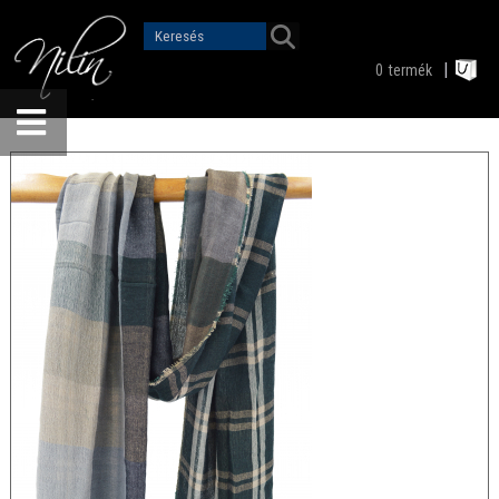
0
termék