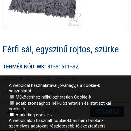
Férfi sál, egyszínű rojtos, szürke
TERMÉK KÓD: WK131-S1511-SZ
MÉRETE: 28X160CM, 100%AKRIL
A weboldal használatával jóváhagyja a cookie-k
használatát.
Férfi kötött sál, egyszínű rojtos, szürke
Működéshez nélkülözhetetlen Cookie-k
adatbiztonsághoz nélkülözhetetlen és statisztikai
cookie-k
KOSÁRBA
3 290 Ft
790 Ft
marketing cookie-k
A weboldalon használt cookie-kban nem tárolunk
személyes adatokat, részletesebb tájékoztatásért