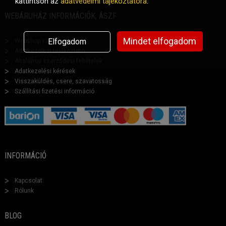
kattintson az
adatvédelmi tájékoztatóra
.
WEBÁRUHÁZ INFORMÁCIÓK, ÁSZF
Mindet elfogadom
Elfogadom
Webshop vásárlási segéd
Adatkezelési tájékoztató
Általános szerződési feltételek
Adatkezelési kérések
Visszaküldés, csere, szavatosság
Szállítási fizetési információ
INFORMÁCIÓ
Kapcsolat
Rólunk
BLOG