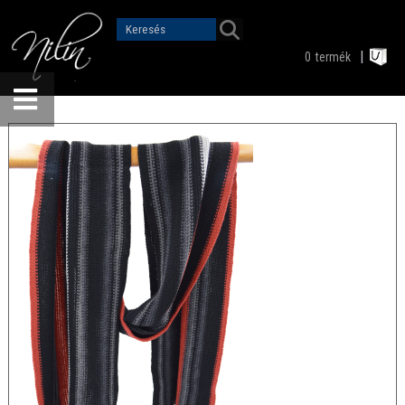
0
termék