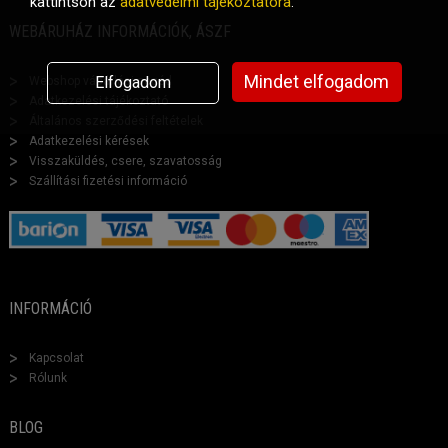
kattintson az
adatvédelmi tájékoztatóra
.
WEBÁRUHÁZ INFORMÁCIÓK, ÁSZF
Mindet elfogadom
Elfogadom
Webshop vásárlási segéd
Adatkezelési tájékoztató
Általános szerződési feltételek
Adatkezelési kérések
Visszaküldés, csere, szavatosság
Szállítási fizetési információ
INFORMÁCIÓ
Kapcsolat
Rólunk
BLOG