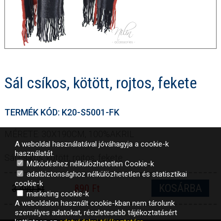
Sál csíkos, kötött, rojtos, fekete
TERMÉK KÓD: K20-S5001-FK
MÉRETE: 30X190CM, 100%AKRIL
A weboldal használatával jóváhagyja a cookie-k
használatát.
Sál csíkos, kötött, rojtos, fekete
Működéshez nélkülözhetetlen Cookie-k
adatbiztonsághoz nélkülözhetetlen és statisztikai
cookie-k
KOSÁRBA
3 490 Ft
890 Ft
marketing cookie-k
A weboldalon használt cookie-kban nem tárolunk
személyes adatokat, részletesebb tájékoztatásért