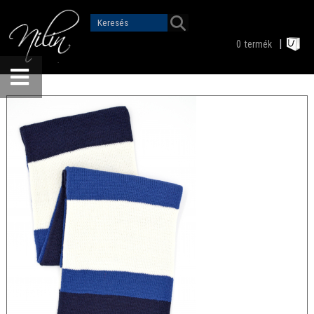
0
termék