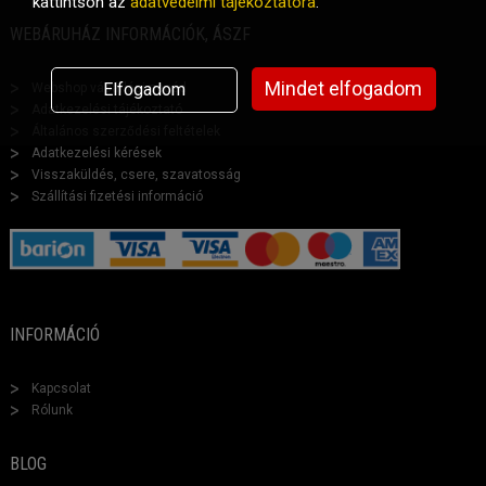
kattintson az
adatvédelmi tájékoztatóra
.
WEBÁRUHÁZ INFORMÁCIÓK, ÁSZF
Mindet elfogadom
Elfogadom
Webshop vásárlási segéd
Adatkezelési tájékoztató
Általános szerződési feltételek
Adatkezelési kérések
Visszaküldés, csere, szavatosság
Szállítási fizetési információ
INFORMÁCIÓ
Kapcsolat
Rólunk
BLOG