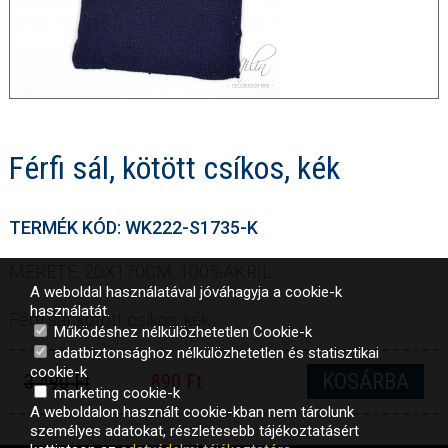
Férfi sál, kötött csíkos, kék
TERMÉK KÓD: WK222-S1735-K
MÉRETE: 20X170CM, 100%AKRIL
A weboldal használatával jóváhagyja a cookie-k
használatát.
Férfi sál, kötött csíkos, kék
Működéshez nélkülözhetetlen Cookie-k
adatbiztonsághoz nélkülözhetetlen és statisztikai
cookie-k
KOSÁRBA
3 490 Ft
890 Ft
marketing cookie-k
A weboldalon használt cookie-kban nem tárolunk
személyes adatokat, részletesebb tájékoztatásért