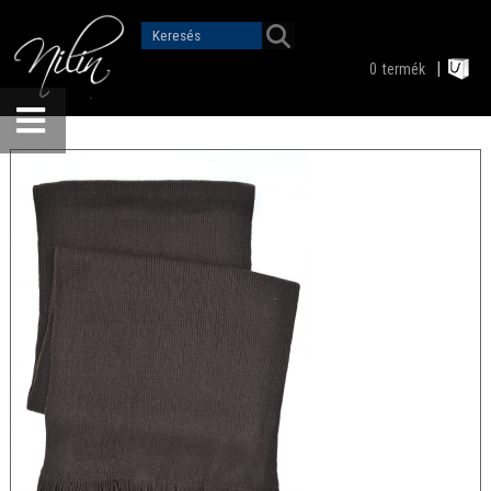
0
termék