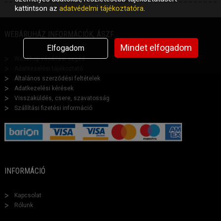
kattintson az
adatvédelmi tájékoztatóra
.
WEBÁRUHÁZ INFORMÁCIÓK, ÁSZF
Mindet elfogadom
Elfogadom
Webshop vásárlási segéd
Adatkezelési tájékoztató
Általános szerződési feltételek
Adatkezelési kérések
Visszaküldés, csere, szavatosság
Szállítási fizetési információ
INFORMÁCIÓ
Kapcsolat
Rólunk