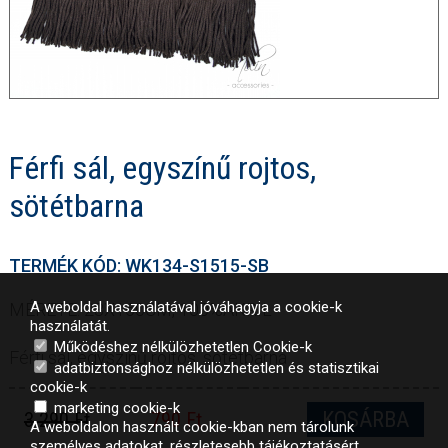
Férfi sál, egyszínű rojtos,
sötétbarna
TERMÉK KÓD: WK134-S1515-SB
A weboldal használatával jóváhagyja a cookie-k
MÉRETE: 28X160CM, 100%AKRIL
használatát.
Működéshez nélkülözhetetlen Cookie-k
Férfi sál, egyszínű rojtos, sötétbarna
adatbiztonsághoz nélkülözhetetlen és statisztikai
cookie-k
marketing cookie-k
KOSÁRBA
3 290 Ft
790 Ft
A weboldalon használt cookie-kban nem tárolunk
személyes adatokat, részletesebb tájékoztatásért