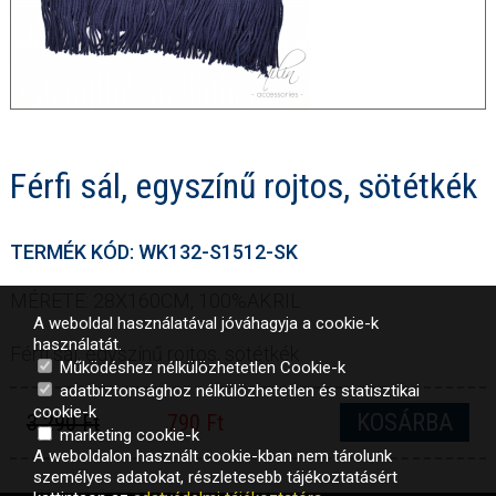
Férfi sál, egyszínű rojtos, sötétkék
TERMÉK KÓD: WK132-S1512-SK
MÉRETE: 28X160CM, 100%AKRIL
A weboldal használatával jóváhagyja a cookie-k
használatát.
Férfi sál, egyszínű rojtos, sötétkék
Működéshez nélkülözhetetlen Cookie-k
adatbiztonsághoz nélkülözhetetlen és statisztikai
cookie-k
KOSÁRBA
3 290 Ft
790 Ft
marketing cookie-k
A weboldalon használt cookie-kban nem tárolunk
személyes adatokat, részletesebb tájékoztatásért