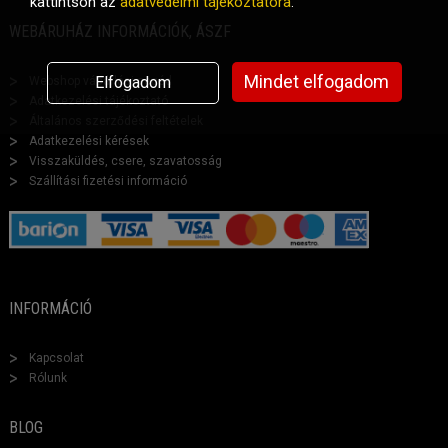
kattintson az
adatvédelmi tájékoztatóra
.
WEBÁRUHÁZ INFORMÁCIÓK, ÁSZF
Mindet elfogadom
Elfogadom
Webshop vásárlási segéd
Adatkezelési tájékoztató
Általános szerződési feltételek
Adatkezelési kérések
Visszaküldés, csere, szavatosság
Szállítási fizetési információ
INFORMÁCIÓ
Kapcsolat
Rólunk
BLOG