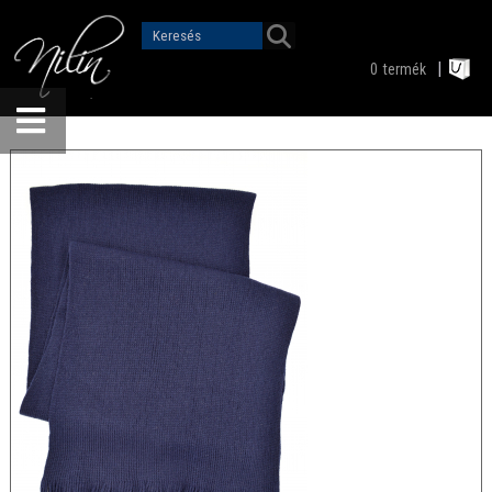
0
termék