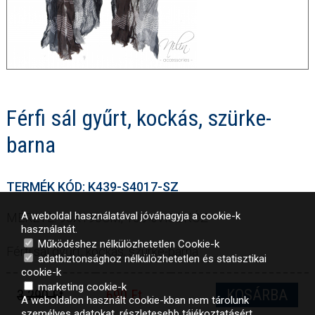
Férfi sál gyűrt, kockás, szürke-
barna
TERMÉK KÓD: K439-S4017-SZ
A weboldal használatával jóváhagyja a cookie-k
MÉRETE: 90X190CM, 100%VISZKÓZ
használatát.
Működéshez nélkülözhetetlen Cookie-k
Férfi sál gyűrt, kockás, szürke-barna
adatbiztonsághoz nélkülözhetetlen és statisztikai
cookie-k
marketing cookie-k
KOSÁRBA
3 290 Ft
690 Ft
A weboldalon használt cookie-kban nem tárolunk
személyes adatokat, részletesebb tájékoztatásért