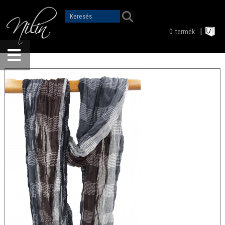
0
termék