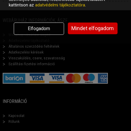
kattintson az
adatvédelmi tájékoztatóra
.
WEBÁRUHÁZ INFORMÁCIÓK, ÁSZF
Mindet elfogadom
Elfogadom
Webshop vásárlási segéd
Adatkezelési tájékoztató
Általános szerződési feltételek
Adatkezelési kérések
Visszaküldés, csere, szavatosság
Szállítási fizetési információ
INFORMÁCIÓ
Kapcsolat
Rólunk