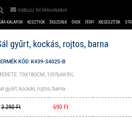
Iratkozz fel hírlevelünkre
KÁK-KALAPOK
KESZTYŰK
ÉKSZEREK
ÖVEK
FÉRFI
KIEGÉSZÍTŐK
STR
Sál gyűrt, kockás, rojtos, barna
ERMÉK KÓD: K439-S4025-B
ÉRETE: 70X180CM, 100%AKRIL
ál gyűrt, kockás, rojtos, barna
3 290 Ft
690 Ft