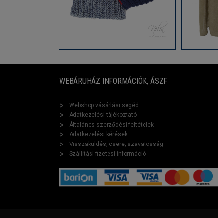
WEBÁRUHÁZ INFORMÁCIÓK, ÁSZF
Webshop vásárlási segéd
Adatkezelési tájékoztató
Általános szerződési feltételek
Adatkezelési kérések
Visszaküldés, csere, szavatosság
Szállítási fizetési információ