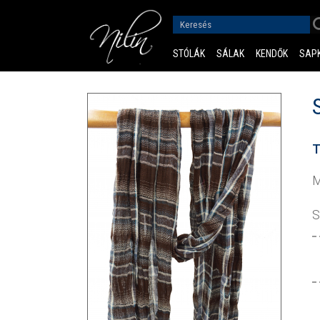
STÓLÁK
SÁLAK
KENDŐK
SAP
T
M
S