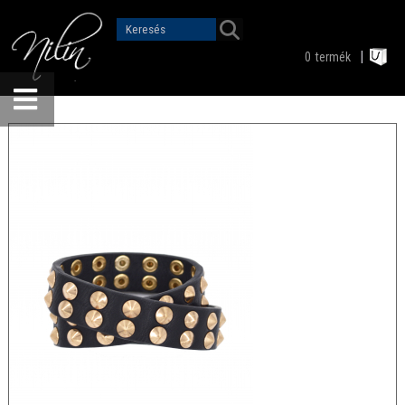
0
termék