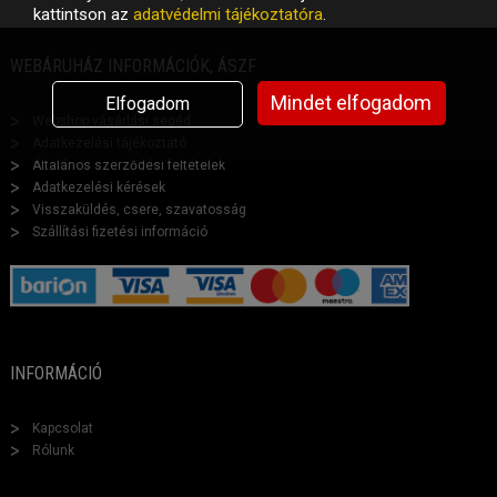
kattintson az
adatvédelmi tájékoztatóra
.
WEBÁRUHÁZ INFORMÁCIÓK, ÁSZF
Mindet elfogadom
Elfogadom
Webshop vásárlási segéd
Adatkezelési tájékoztató
Általános szerződési feltételek
Adatkezelési kérések
Visszaküldés, csere, szavatosság
Szállítási fizetési információ
INFORMÁCIÓ
Kapcsolat
Rólunk