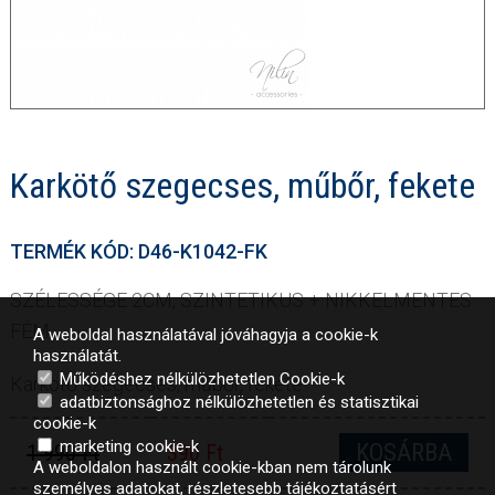
Karkötő szegecses, műbőr, fekete
TERMÉK KÓD: D46-K1042-FK
SZÉLESSÉGE 2CM, SZINTETIKUS + NIKKELMENTES
FÉM
A weboldal használatával jóváhagyja a cookie-k
használatát.
Működéshez nélkülözhetetlen Cookie-k
Karkötő szegecses, műbőr, fekete
adatbiztonsághoz nélkülözhetetlen és statisztikai
cookie-k
marketing cookie-k
KOSÁRBA
1 990 Ft
390 Ft
A weboldalon használt cookie-kban nem tárolunk
személyes adatokat, részletesebb tájékoztatásért