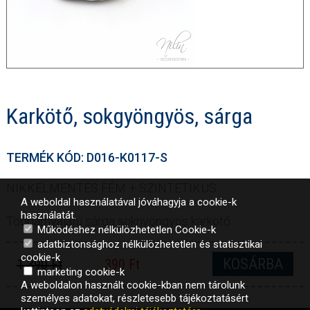
Karkötő, sokgyöngyös, sárga
TERMÉK KÓD: D016-K0117-S
NIKKELMENTES FÉM + SZINTETIKUS
A weboldal használatával jóváhagyja a cookie-k
használatát.
Többárnyalatú sárga soknyöngyös karkötő.
Működéshez nélkülözhetetlen Cookie-k
adatbiztonsághoz nélkülözhetetlen és statisztikai
cookie-k
KOSÁRBA
1 390 Ft
390 Ft
marketing cookie-k
A weboldalon használt cookie-kban nem tárolunk
személyes adatokat, részletesebb tájékoztatásért