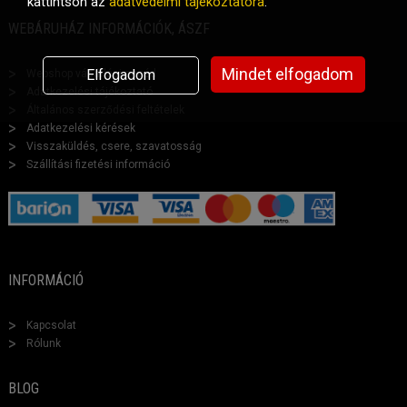
kattintson az
adatvédelmi tájékoztatóra
.
WEBÁRUHÁZ INFORMÁCIÓK, ÁSZF
Mindet elfogadom
Elfogadom
Webshop vásárlási segéd
Adatkezelési tájékoztató
Általános szerződési feltételek
Adatkezelési kérések
Visszaküldés, csere, szavatosság
Szállítási fizetési információ
INFORMÁCIÓ
Kapcsolat
Rólunk
BLOG