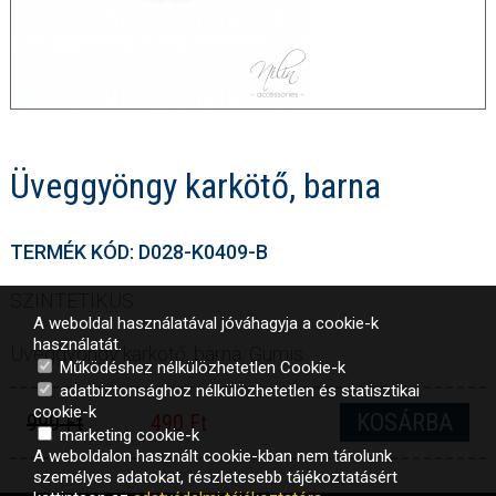
Üveggyöngy karkötő, barna
TERMÉK KÓD: D028-K0409-B
SZINTETIKUS
A weboldal használatával jóváhagyja a cookie-k
használatát.
Üveggyöngy karkötő, barna. Gumis.
Működéshez nélkülözhetetlen Cookie-k
adatbiztonsághoz nélkülözhetetlen és statisztikai
cookie-k
KOSÁRBA
990 Ft
490 Ft
marketing cookie-k
A weboldalon használt cookie-kban nem tárolunk
személyes adatokat, részletesebb tájékoztatásért