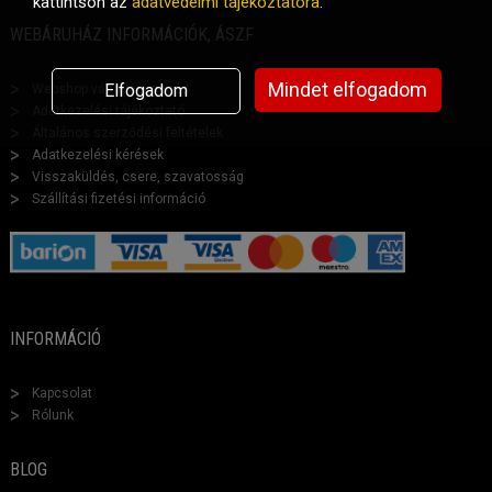
kattintson az
adatvédelmi tájékoztatóra
.
WEBÁRUHÁZ INFORMÁCIÓK, ÁSZF
Mindet elfogadom
Elfogadom
Webshop vásárlási segéd
Adatkezelési tájékoztató
Általános szerződési feltételek
Adatkezelési kérések
Visszaküldés, csere, szavatosság
Szállítási fizetési információ
INFORMÁCIÓ
Kapcsolat
Rólunk
BLOG