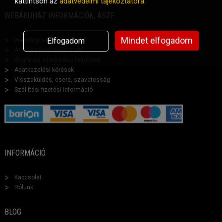
kattintson az
adatvédelmi tájékoztatóra
.
WEBÁRUHÁZ INFORMÁCIÓK, ÁSZF
Mindet elfogadom
Elfogadom
Webshop vásárlási segéd
Adatkezelési tájékoztató
Általános szerződési feltételek
Adatkezelési kérések
Visszaküldés, csere, szavatosság
Szállítási fizetési információ
INFORMÁCIÓ
Kapcsolat
Rólunk
BLOG