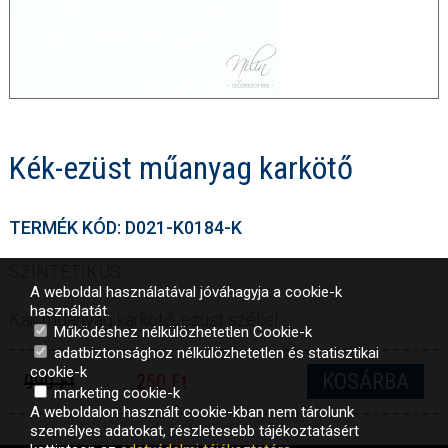
Kék-ezüst műanyag karkötő
TERMÉK KÓD: D021-K0184-K
SZINTETIKUS
A weboldal használatával jóváhagyja a cookie-k
használatát.
Kák műanyag karkötő, ezüst széllel.
Működéshez nélkülözhetetlen Cookie-k
adatbiztonsághoz nélkülözhetetlen és statisztikai
cookie-k
KOSÁRBA
990 Ft
250 Ft
marketing cookie-k
A weboldalon használt cookie-kban nem tárolunk
személyes adatokat, részletesebb tájékoztatásért