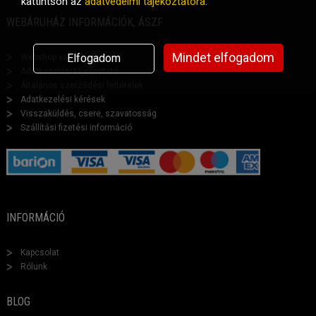
kattintson az
adatvédelmi tájékoztatóra
.
WEBÁRUHÁZ INFORMÁCIÓK, ÁSZF
Mindet elfogadom
Elfogadom
Webshop vásárlási segéd
Adatkezelési tájékoztató
Általános szerződési feltételek
Adatkezelési kérések
Visszaküldés, csere, szavatosság
Szállítási fizetési információ
INFORMÁCIÓ
Kapcsolat
Rólunk
BLOG