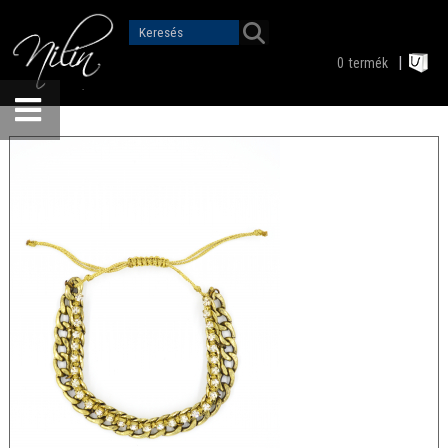
0
termék