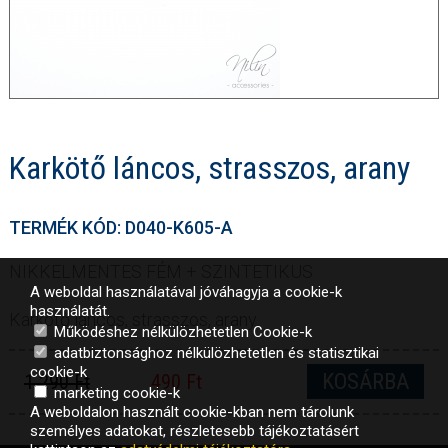
Karkötő láncos, strasszos, arany
TERMÉK KÓD: D040-K605-A
NIKKELMENTES FÉM + SZINTETIKUS
A weboldal használatával jóváhagyja a cookie-k
használatát.
Karkötő láncos, strasszos, arany
Működéshez nélkülözhetetlen Cookie-k
adatbiztonsághoz nélkülözhetetlen és statisztikai
cookie-k
KOSÁRBA
1 290 Ft
490 Ft
marketing cookie-k
A weboldalon használt cookie-kban nem tárolunk
személyes adatokat, részletesebb tájékoztatásért