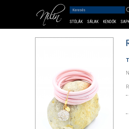
STÓLÁK
SÁLAK
KENDŐK
SAP
T
N
R