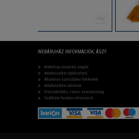
WEBÁRUHÁZ INFORMÁCIÓK, ÁSZF
Webshop vásárlási segéd
Adatkezelési tájékoztató
Általános szerződési feltételek
Adatkezelési kérések
Visszaküldés, csere, szavatosság
Szállítási fizetési információ