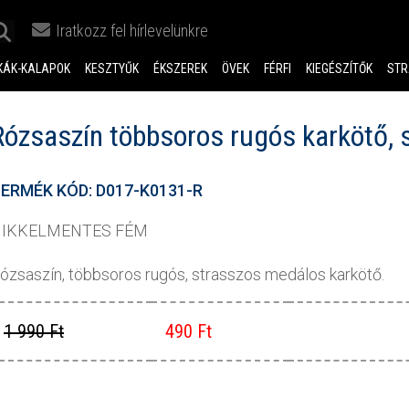
Iratkozz fel hírlevelünkre
KÁK-KALAPOK
KESZTYŰK
ÉKSZEREK
ÖVEK
FÉRFI
KIEGÉSZÍTŐK
STR
Rózsaszín többsoros rugós karkötő, 
ERMÉK KÓD: D017-K0131-R
IKKELMENTES FÉM
ózsaszín, többsoros rugós, strasszos medálos karkötő.
1 990 Ft
490 Ft