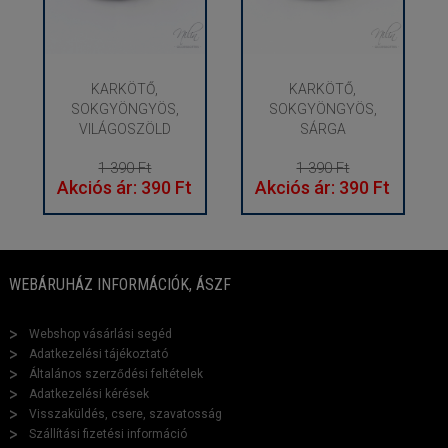
KARKÖTŐ,
KARKÖTŐ,
SOKGYÖNGYÖS,
SOKGYÖNGYÖS,
VILÁGOSZÖLD
SÁRGA
1 390 Ft
1 390 Ft
Akciós ár: 390 Ft
Akciós ár: 390 Ft
WEBÁRUHÁZ INFORMÁCIÓK, ÁSZF
Webshop vásárlási segéd
Adatkezelési tájékoztató
Általános szerződési feltételek
Adatkezelési kérések
Visszaküldés, csere, szavatosság
Szállítási fizetési információ