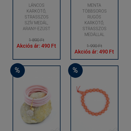
LÁNCOS
MENTA
KARKÖTŐ,
TÖBBSOROS
STRASSZOS
RUGÓS
SZÍV MEDÁL,
KARKÖTŐ,
ARANY-EZÜST
STRASSZOS
MEDÁLLAL
1 890 Ft
Akciós ár: 490 Ft
1 990 Ft
Akciós ár: 490 Ft
%
%