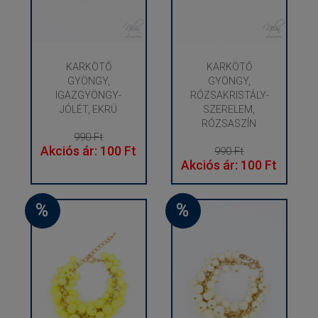
KARKÖTŐ
KARKÖTŐ
GYÖNGY,
GYÖNGY,
IGAZGYÖNGY-
RÓZSAKRISTÁLY-
JÓLÉT, EKRÜ
SZERELEM,
RÓZSASZÍN
990 Ft
Akciós ár: 100 Ft
990 Ft
Akciós ár: 100 Ft
%
%