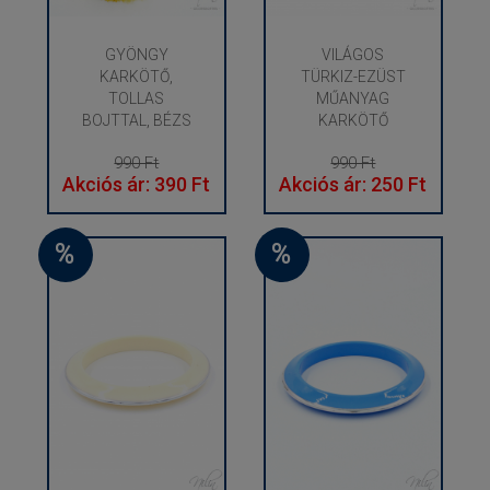
GYÖNGY
VILÁGOS
KARKÖTŐ,
TÜRKIZ-EZÜST
TOLLAS
MŰANYAG
BOJTTAL, BÉZS
KARKÖTŐ
990 Ft
990 Ft
Akciós ár: 390 Ft
Akciós ár: 250 Ft
%
%