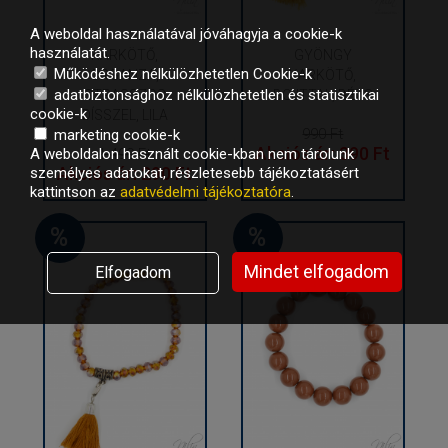
A weboldal használatával jóváhagyja a cookie-k
használatát.
KARKÖTŐ,
GYÖNGY
Működéshez nélkülözhetetlen Cookie-k
ORGANZA,
KARKÖTŐ,
adatbiztonsághoz nélkülözhetetlen és statisztikai
STRASSZOS
BOJTTAL, BÉZS
cookie-k
DÍSSZEL, LILA
990 Ft
marketing cookie-k
Akciós ár: 390 Ft
1 490 Ft
A weboldalon használt cookie-kban nem tárolunk
Akciós ár: 290 Ft
személyes adatokat, részletesebb tájékoztatásért
kattintson az
adatvédelmi tájékoztatóra
.
%
%
Mindet elfogadom
Elfogadom